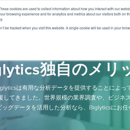
These cookies are used to collect information about how you interact with our webs
BIGLYTICSについて
サービ
our browsing experience and for analytics and metrics about our visitors both on th
y.
on’t be tracked when you visit this website. A single cookie will be used in your b
glytics独自のメ
Biglyticsは有用な分析データを提供することによ
援してきました。世界規模の業界調査や、ビジネス
ッグデータを活用した分析なら、Biglyticsにお