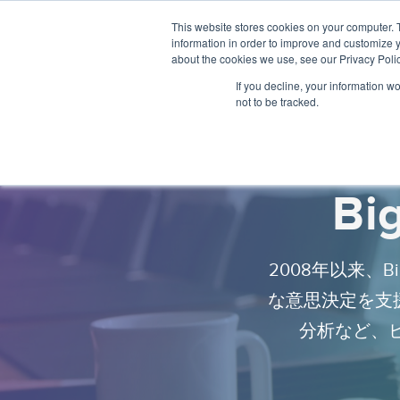
This website stores cookies on your computer. 
information in order to improve and customize y
about the cookies we use, see our Privacy Polic
If you decline, your information w
not to be tracked.
Bi
2008年以来、
な意思決定を支
分析など、ビ