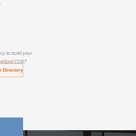
y
cy to build your
HubSpot COS?
r Directory