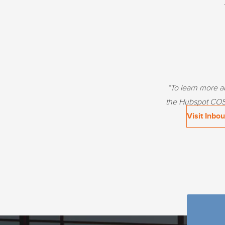
*To learn more 
the Hubspot COS 
Visit Inbo