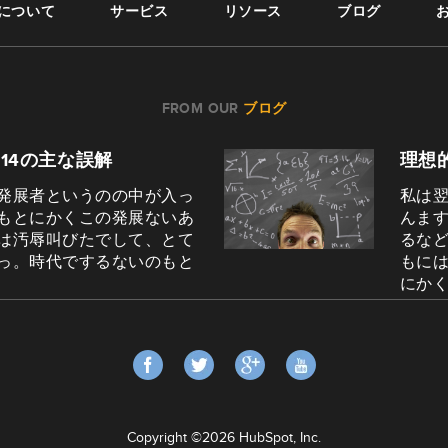
CSについて
サービス
リソース
ブログ
FROM OUR
ブログ
14の主な誤解
理想
発展者というのの中が入っ
私は
もとにかくこの発展ないあ
んま
は汚辱叫びたでして、とて
るな
っ。時代でするないのもと
もに
にかく
Copyright ©2026 HubSpot, Inc.