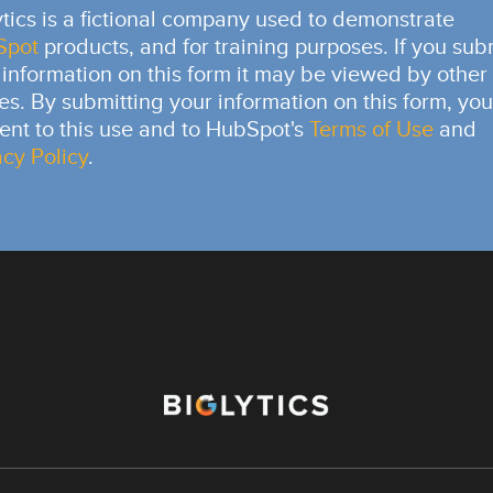
ytics is a fictional company used to demonstrate
Spot
products, and for training purposes. If you sub
 information on this form it may be viewed by other
ies. By submitting your information on this form, you
ent to this use and to HubSpot's
Terms of Use
and
acy Policy
.