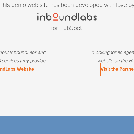
This demo web site has been developed with love b
for HubSpot.
about InboundLabs and
*Looking for an agen
services they provide:
website on the 
undLabs Website
Visit the Partne