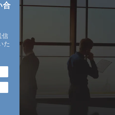
い合
送信
介いた