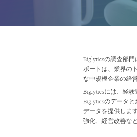
Biglyticsの
ポートは、業界の
な中規模企業の経
Biglyticsに
Biglyticsの
データを提供しま
強化、経営改善など、