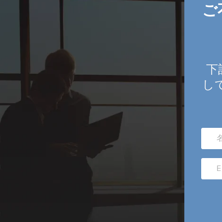
ご
下
して