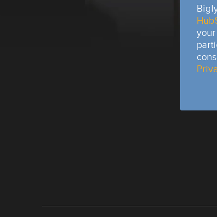
Bigl
Hub
your
part
cons
Priv