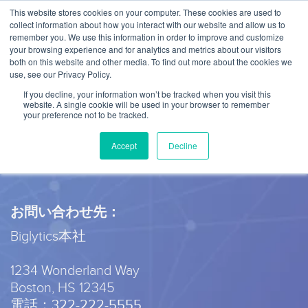
This website stores cookies on your computer. These cookies are used to
collect information about how you interact with our website and allow us to
remember you. We use this information in order to improve and customize
your browsing experience and for analytics and metrics about our visitors
both on this website and other media. To find out more about the cookies we
use, see our Privacy Policy.
お気軽にご連絡ください。ビッグデ
If you decline, your information won’t be tracked when you visit this
ータの価値を最大限に活かす方法をご
website. A single cookie will be used in your browser to remember
your preference not to be tracked.
説明します。
Accept
Decline
お問い合わせ先：
Biglytics本社
1234 Wonderland Way
Boston, HS 12345
電話：
322-222-5555