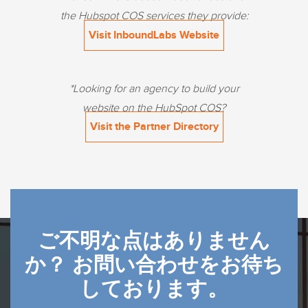
the Hubspot COS services they provide:
Visit InboundLabs Website
*Looking for an agency to build your
website on the HubSpot COS?
Visit the Partner Directory
ご不明な点はありません
か？ お問い合わせをお待ち
しております。