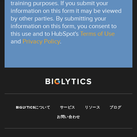
training purposes. If you submit your
information on this form it may be viewed
by other parties. By submitting your
information on this form, you consent to
this use and to HubSpot's
Terms of Use
and
Privacy Policy
.
BIGLYTICSについて
サービス
リソース
ブログ
お問い合わせ