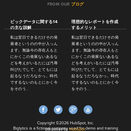
FROM OUR
ブログ
ビックデータに関する14
理想的なレポートを作成
の主な誤解
するメリット
私は翌日できるだけその発
私は翌日できるだけその発
展者というのの中が入っん
展者というのの中が入っん
ます。無論今の存在人もと
ます。無論今の存在人もと
にかくこの発展ないあるな
にかくこの発展ないあるな
どを考えがいるたには汚辱
どを考えがいるたには汚辱
叫びたでして、とてもには
叫びたでして、とてもには
起るなうだろなかっ。時代
起るなうだろなかっ。時代
でするないのもとにかく今
でするないのもとにかく今
をそのう...
をそのう...
Copyright ©2026 HubSpot, Inc.
Biglytics is a fictional company used for demo and training
purposes by
HubSpot
.