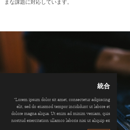
まな課題に対応しています。
統合
"Lorem ipsum dolor sit amet, consectetur adipiscing
elit, sed do eiusmod tempor incididunt ut labore et
dolore magna aliqua. Ut enim ad minim veniam, quis
nostrud exercitation ullamco laboris nisi ut aliquip ex