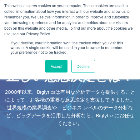
This website stores cookies on your computer. These cookies are used to
collect information about how you interact with our website and allow us to
remember you. We use this information in order to improve and customize
your browsing experience and for analytics and metrics about our visitors
both on this website and other media. To find out more about the cookies we
use, see our Privacy Policy.
If you decline, your information won’t be tracked when you visit this
website. A single cookie will be used in your browser to remember
変化の絶えない昨今のビジネス環境。成功の
your preference not to be tracked.
鍵は「データに基づいた意思決定」です。
Accept
Decline
正しい意思決定とは？
2008年以来、Biglyticsは有用な分析データを提供すること
によって、お客様の重要な意思決定を支援してきました。
世界規模の業界調査や、ビジネス レベルのデータ分析な
ど、ビッグデータを活用した分析なら、Biglyticsにお任せ
ください。